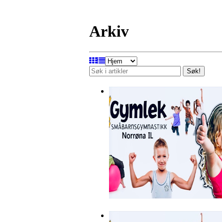
Arkiv
Søk!