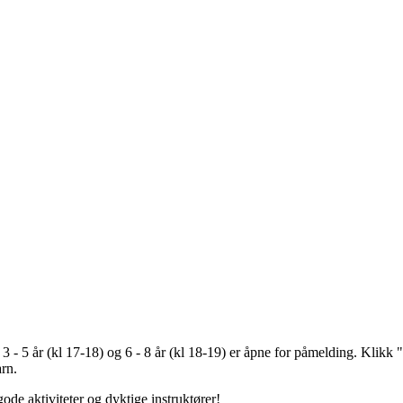
 5 år (kl 17-18) og 6 - 8 år (kl 18-19) er åpne for påmelding. Klikk "
arn.
ode aktiviteter og dyktige instruktører!